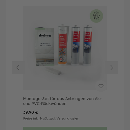
Montage-Set für das Anbringen von Alu-
Du
und PVC-Rückwänden
Mot
Regulärer Preis:
Reg
39,90 €
57
Preise inkl. MwSt. zzgl. Versandkosten
Prei