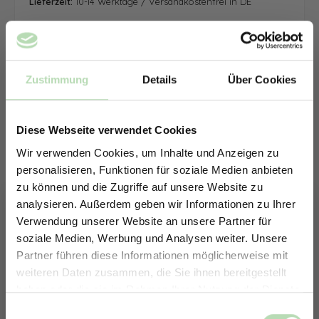
Lieferzeit:
10-14 Werktage / Versandkostenfrei in DE
Zustimmung
Details
Über Cookies
Diese Webseite verwendet Cookies
Wir verwenden Cookies, um Inhalte und Anzeigen zu
personalisieren, Funktionen für soziale Medien anbieten
zu können und die Zugriffe auf unsere Website zu
analysieren. Außerdem geben wir Informationen zu Ihrer
Verwendung unserer Website an unsere Partner für
soziale Medien, Werbung und Analysen weiter. Unsere
Partner führen diese Informationen möglicherweise mit
ERHALTE 5% RABATT AUF
weiteren Daten zusammen, die Sie ihnen bereitgestellt
DEINE RÜCKWÄNDE
haben oder die sie im Rahmen Ihrer Nutzung der Dienste
Jetzt zum Newsletter anmelden.
gesammelt haben.
Keine passende Größe gefunden? -
Einwilligungsauswahl