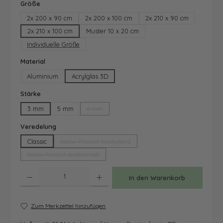
auswählen
Größe
2x 200 x 90 cm
2x 200 x 100 cm
2x 210 x 90 cm
2x 210 x 100 cm
Muster 10 x 20 cm
Individuelle Größe
auswählen
Material
Aluminium
Acrylglas 3D
auswählen
Stärke
3 mm
5 mm
6 mm
(Diese Option ist zurzeit nicht verfügbar.)
auswählen
Veredelung
Classic
Nano-Protect hochglanz
(Diese Option ist zurzeit nicht verfügbar.)
Nano-Protect seidenmatt
(Diese Option ist zurzeit nicht verfügbar.)
Produkt Anzahl: Gib den gewünschten Wert ein oder benutze die Schaltfläche
In den Warenkorb
Zum Merkzettel hinzufügen