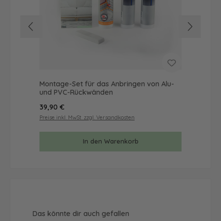
Montage-Set für das Anbringen von Alu-
Mus
und PVC-Rückwänden
& 
Regulärer Preis:
Reg
39,90 €
9,9
Preise inkl. MwSt. zzgl. Versandkosten
Prei
In den Warenkorb
Produktgalerie überspringen
Das könnte dir auch gefallen