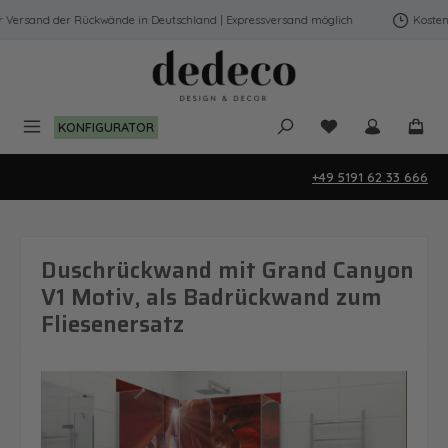
Zum Hauptinhalt springen
Versand der Rückwände in Deutschland | Expressversand möglich
Kostenfre
Du hast 0 Produk
KONFIGURATOR
+49 5191 62 33 666
Duschrückwand mit Grand Canyon
V1 Motiv, als Badrückwand zum
Fliesenersatz
Bildergalerie überspringen