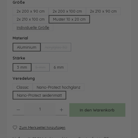
auswählen
Größe
2x 200 x 90 cm
2x 200 x 100 cm
2x 210 x 90 cm
2x 210 x 100 cm
Muster 10 x 20 cm
Individuelle Größe
auswählen
Material
Aluminium
Acrylglas 3D
(Diese Option ist zurzeit nicht verfügbar.)
auswählen
Stärke
3 mm
5 mm
6 mm
(Diese Option ist zurzeit nicht verfügbar.)
auswählen
Veredelung
Classic
Nano-Protect hochglanz
Nano-Protect seidenmatt
Produkt Anzahl: Gib den gewünschten Wert ein oder benutze die Schaltfläche
In den Warenkorb
Zum Merkzettel hinzufügen