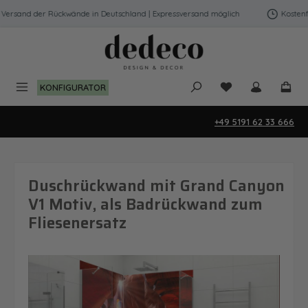
Zum Hauptinhalt springen
ersand der Rückwände in Deutschland | Expressversand möglich
Kostenfre
Du hast 0 Produk
KONFIGURATOR
+49 5191 62 33 666
Duschrückwand mit Grand Canyon
V1 Motiv, als Badrückwand zum
Fliesenersatz
Bildergalerie überspringen