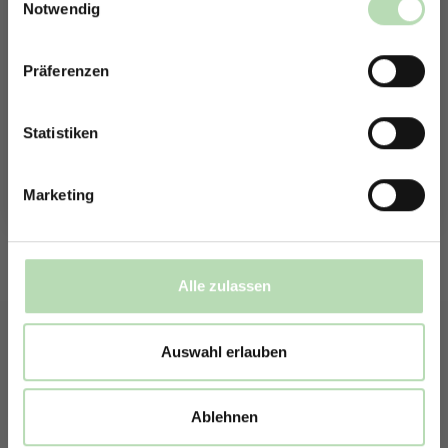
Erstelle in nur 4 Schritten deine
Notwendig
individuelle Rückwand
Präferenzen
Du möchtest eine individuelle Rückwand konfigurieren?
Rabatt erhalten
Unser Konfigurator macht es möglich.
Mit der Anmeldung erklärst du dich damit einverstanden,
E-Mails von uns zu erhalten.
Statistiken
So einfach geht es: Wähle den Anwendungsbereich, die Größe
sowie die Anzahl der Rückwand. Anschließend kannst du dein
Wunschmotiv, das Material und die Zusatzveredelung
auswählen.
Marketing
Mithilfe unseres Konfigurators werden dir die Rückwände im
Schaubild als Entwurf dargestellt. Parallel erhältst du dein
individuelles Angebot, welches du direkt bei uns bestellen
Alle zulassen
kannst.
Zum Konfigurator
Auswahl erlauben
Ablehnen