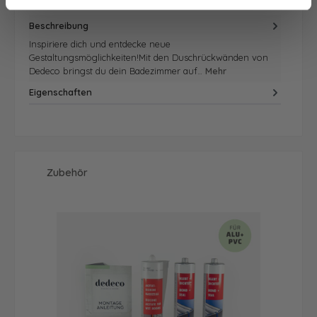
Beschreibung
Inspiriere dich und entdecke neue
Gestaltungsmöglichkeiten!Mit den Duschrückwänden von
Dedeco bringst du dein Badezimmer auf…
Mehr
Eigenschaften
Produktgalerie überspringen
Zubehör