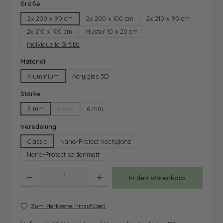
auswählen
Größe
2x 200 x 90 cm
2x 200 x 100 cm
2x 210 x 90 cm
2x 210 x 100 cm
Muster 10 x 20 cm
Individuelle Größe
auswählen
Material
Aluminium
Acrylglas 3D
auswählen
Stärke
3 mm
5 mm
6 mm
(Diese Option ist zurzeit nicht verfügbar.)
auswählen
Veredelung
Classic
Nano-Protect hochglanz
Nano-Protect seidenmatt
Produkt Anzahl: Gib den gewünschten Wert ein oder benutze die Schaltfläche
In den Warenkorb
Zum Merkzettel hinzufügen