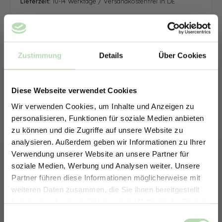
Lieferzeit:
10-14 Werktage / Versandkostenfrei in DE
Zustimmung
Details
Über Cookies
Diese Webseite verwendet Cookies
Wir verwenden Cookies, um Inhalte und Anzeigen zu
personalisieren, Funktionen für soziale Medien anbieten
zu können und die Zugriffe auf unsere Website zu
analysieren. Außerdem geben wir Informationen zu Ihrer
Verwendung unserer Website an unsere Partner für
soziale Medien, Werbung und Analysen weiter. Unsere
Partner führen diese Informationen möglicherweise mit
ERHALTE 5% RABATT AUF
weiteren Daten zusammen, die Sie ihnen bereitgestellt
DEINE RÜCKWÄNDE
haben oder die sie im Rahmen Ihrer Nutzung der Dienste
Jetzt zum Newsletter anmelden.
gesammelt haben.
Keine passende Größe gefunden? -
Einwilligungsauswahl