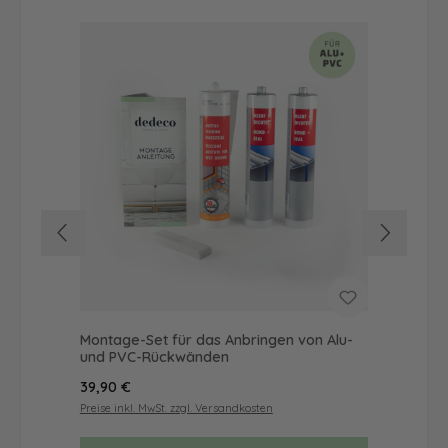
Montage-Set für das Anbringen von Alu-
Du
und PVC-Rückwänden
als
Regulärer Preis:
Reg
39,90 €
72
Preise inkl. MwSt. zzgl. Versandkosten
Prei