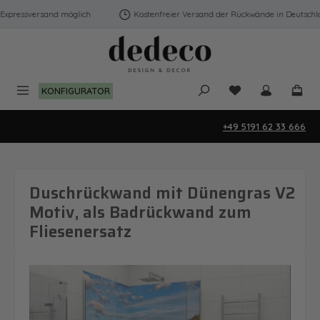
Zum Hauptinhalt springen
xpressversand möglich
Kostenfreier Versand der Rückwände in Deutschland
Du hast 0 Produk
KONFIGURATOR
+49 5191 62 33 666
Duschrückwand mit Dünengras V2
Motiv, als Badrückwand zum
Fliesenersatz
Bildergalerie überspringen