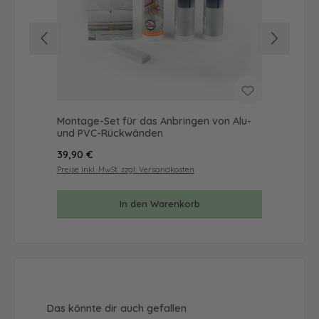
Montage-Set für das Anbringen von Alu-
Mus
und PVC-Rückwänden
& 
Regulärer Preis:
Reg
39,90 €
9,9
Preise inkl. MwSt. zzgl. Versandkosten
Prei
In den Warenkorb
Produktgalerie überspringen
Das könnte dir auch gefallen