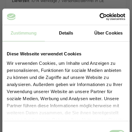
Lieferzeit:
10-14 Werktage / Versandkostenfrei in DE
Zustimmung
Details
Über Cookies
Diese Webseite verwendet Cookies
Wir verwenden Cookies, um Inhalte und Anzeigen zu
personalisieren, Funktionen für soziale Medien anbieten
zu können und die Zugriffe auf unsere Website zu
analysieren. Außerdem geben wir Informationen zu Ihrer
Verwendung unserer Website an unsere Partner für
soziale Medien, Werbung und Analysen weiter. Unsere
Partner führen diese Informationen möglicherweise mit
ERHALTE 5% RABATT AUF
weiteren Daten zusammen, die Sie ihnen bereitgestellt
DEINE RÜCKWÄNDE
haben oder die sie im Rahmen Ihrer Nutzung der Dienste
Jetzt zum Newsletter anmelden.
gesammelt haben.
Keine passende Größe gefunden? -
Einwilligungsauswahl