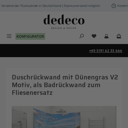
Zum Hauptinhalt springen
ersand der Rückwände in Deutschland | Expressversand möglich
Kostenfre
Du hast 0 Produk
KONFIGURATOR
+49 5191 62 33 666
Duschrückwand mit Dünengras V2
Motiv, als Badrückwand zum
Fliesenersatz
Bildergalerie überspringen