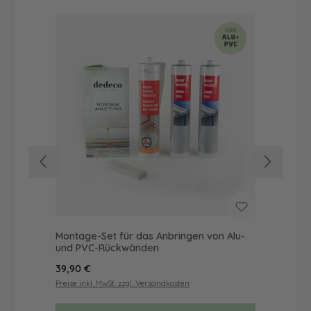
Montage-Set für das Anbringen von Alu-
Du
und PVC-Rückwänden
als
Regulärer Preis:
Reg
39,90 €
72
Preise inkl. MwSt. zzgl. Versandkosten
Prei