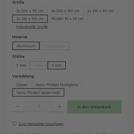
auswählen
Größe
2x 200 x 90 cm
2x 200 x 100 cm
2x 210 x 90 cm
2x 210 x 100 cm
Muster 10 x 20 cm
Individuelle Größe
auswählen
Material
Aluminium
Acrylglas 3D
(Diese Option ist zurzeit nicht verfügbar.)
auswählen
Stärke
3 mm
5 mm
6 mm
(Diese Option ist zurzeit nicht verfügbar.)
auswählen
Veredelung
Classic
Nano-Protect hochglanz
Nano-Protect seidenmatt
Produkt Anzahl: Gib den gewünschten Wert ein oder benutze die Schaltfläche
In den Warenkorb
Zum Merkzettel hinzufügen