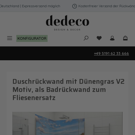
Zum Hauptinhalt springen
tschland | Expressversand möglich
Kostenfreier Versand der Rückwände i
Du hast 0 Produk
KONFIGURATOR
+49 5191 62 33 666
Duschrückwand mit Dünengras V2
Motiv, als Badrückwand zum
Fliesenersatz
Bildergalerie überspringen