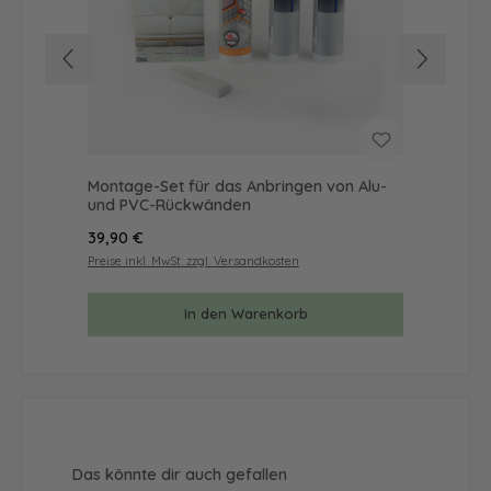
Montage-Set für das Anbringen von Alu-
Mus
und PVC-Rückwänden
& 
Regulärer Preis:
Reg
39,90 €
9,9
Preise inkl. MwSt. zzgl. Versandkosten
Prei
In den Warenkorb
Produktgalerie überspringen
Das könnte dir auch gefallen