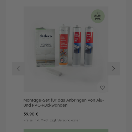
Montage-Set für das Anbringen von Alu-
Du
und PVC-Rückwänden
als
Regulärer Preis:
Reg
39,90 €
72
Preise inkl. MwSt. zzgl. Versandkosten
Prei