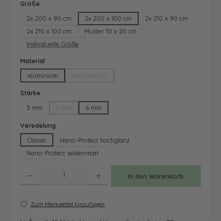
auswählen
Größe
2x 200 x 90 cm
2x 200 x 100 cm
2x 210 x 90 cm
2x 210 x 100 cm
Muster 10 x 20 cm
Individuelle Größe
auswählen
Material
Aluminium
Acrylglas 3D
(Diese Option ist zurzeit nicht verfügbar.)
auswählen
Stärke
3 mm
5 mm
6 mm
(Diese Option ist zurzeit nicht verfügbar.)
auswählen
Veredelung
Classic
Nano-Protect hochglanz
Nano-Protect seidenmatt
Produkt Anzahl: Gib den gewünschten Wert ein oder benutze die Schaltfläche
In den Warenkorb
Zum Merkzettel hinzufügen