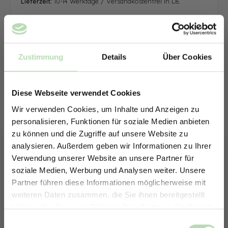
Lieferzeit:
10-14 Werktage / Versandkostenfrei in DE
Zustimmung
Details
Über Cookies
Diese Webseite verwendet Cookies
Wir verwenden Cookies, um Inhalte und Anzeigen zu
personalisieren, Funktionen für soziale Medien anbieten
zu können und die Zugriffe auf unsere Website zu
analysieren. Außerdem geben wir Informationen zu Ihrer
Verwendung unserer Website an unsere Partner für
soziale Medien, Werbung und Analysen weiter. Unsere
Partner führen diese Informationen möglicherweise mit
ERHALTE 5% RABATT AUF
weiteren Daten zusammen, die Sie ihnen bereitgestellt
DEINE RÜCKWÄNDE
haben oder die sie im Rahmen Ihrer Nutzung der Dienste
Jetzt zum Newsletter anmelden.
gesammelt haben.
Keine passende Größe gefunden? -
Einwilligungsauswahl