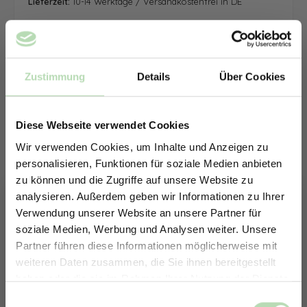
Lieferzeit:
10-14 Werktage / Versandkostenfrei in DE
Zustimmung
Details
Über Cookies
Diese Webseite verwendet Cookies
Wir verwenden Cookies, um Inhalte und Anzeigen zu
personalisieren, Funktionen für soziale Medien anbieten
zu können und die Zugriffe auf unsere Website zu
analysieren. Außerdem geben wir Informationen zu Ihrer
Verwendung unserer Website an unsere Partner für
soziale Medien, Werbung und Analysen weiter. Unsere
Partner führen diese Informationen möglicherweise mit
ERHALTE 5% RABATT AUF
weiteren Daten zusammen, die Sie ihnen bereitgestellt
DEINE RÜCKWÄNDE
haben oder die sie im Rahmen Ihrer Nutzung der Dienste
Jetzt zum Newsletter anmelden.
gesammelt haben.
Keine passende Größe gefunden? -
Einwilligungsauswahl