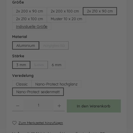
auswählen
Größe
2x 200 x 90 cm
2x 200 x 100 cm
2x 210 x 90 cm
2x 210 x 100 cm
Muster 10 x 20 cm
Individuelle Größe
auswählen
Material
Aluminium
Acrylglas 3D
(Diese Option ist zurzeit nicht verfügbar.)
auswählen
Stärke
3 mm
5 mm
6 mm
(Diese Option ist zurzeit nicht verfügbar.)
auswählen
Veredelung
Classic
Nano-Protect hochglanz
Nano-Protect seidenmatt
Produkt Anzahl: Gib den gewünschten Wert ein oder benutze die Schaltfläche
In den Warenkorb
Zum Merkzettel hinzufügen