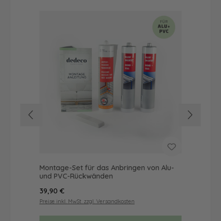
Montage-Set für das Anbringen von Alu-
Du
und PVC-Rückwänden
als
Regulärer Preis:
Reg
39,90 €
72
Preise inkl. MwSt. zzgl. Versandkosten
Prei