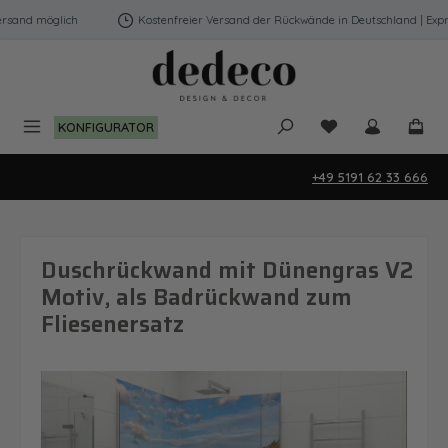
Zum Hauptinhalt springen
sand möglich
Kostenfreier Versand der Rückwände in Deutschland | Expre
Du hast 0 Produk
KONFIGURATOR
+49 5191 62 33 666
Duschrückwand mit Dünengras V2
Motiv, als Badrückwand zum
Fliesenersatz
Bildergalerie überspringen