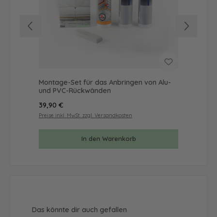
Montage-Set für das Anbringen von Alu-
Mus
und PVC-Rückwänden
& 
Regulärer Preis:
Reg
39,90 €
9,9
Preise inkl. MwSt. zzgl. Versandkosten
Prei
In den Warenkorb
Produktgalerie überspringen
Das könnte dir auch gefallen