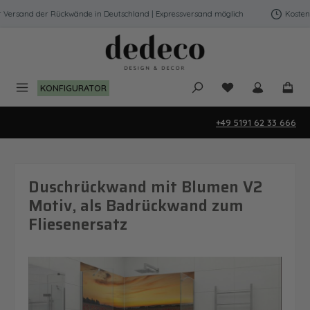
Zum Hauptinhalt springen
Versand der Rückwände in Deutschland | Expressversand möglich
Kostenfre
Du hast 0 Produk
KONFIGURATOR
+49 5191 62 33 666
Duschrückwand mit Blumen V2
Motiv, als Badrückwand zum
Fliesenersatz
Bildergalerie überspringen