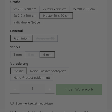
auswählen
Größe
2x 200 x 90 cm
2x 200 x 100 cm
2x 210 x 90 cm
2x 210 x 100 cm
Muster 10 x 20 cm
Individuelle Größe
auswählen
Material
Aluminium
Acrylglas 3D
(Diese Option ist zurzeit nicht verfügbar.)
auswählen
Stärke
3 mm
5 mm
6 mm
(Diese Option ist zurzeit nicht verfügbar.)
auswählen
Veredelung
Classic
Nano-Protect hochglanz
Nano-Protect seidenmatt
Produkt Anzahl: Gib den gewünschten Wert ein oder benutze die Schaltfläche
In den Warenkorb
Zum Merkzettel hinzufügen