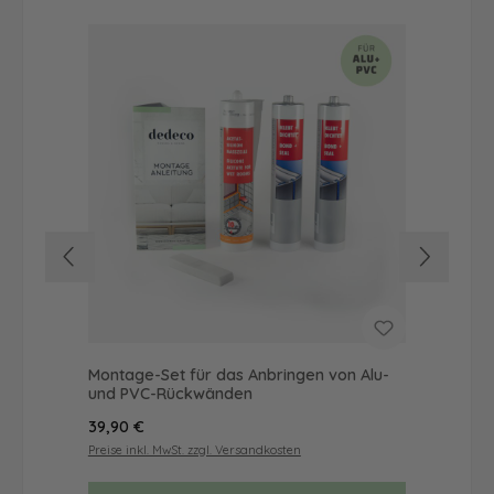
Montage-Set für das Anbringen von Alu-
Dus
und PVC-Rückwänden
Ba
Regulärer Preis:
Reg
39,90 €
52
Preise inkl. MwSt. zzgl. Versandkosten
Prei