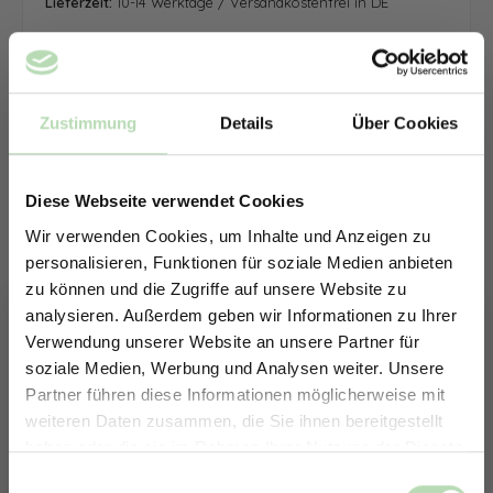
Lieferzeit:
10-14 Werktage / Versandkostenfrei in DE
Zustimmung
Details
Über Cookies
Diese Webseite verwendet Cookies
Wir verwenden Cookies, um Inhalte und Anzeigen zu
personalisieren, Funktionen für soziale Medien anbieten
zu können und die Zugriffe auf unsere Website zu
analysieren. Außerdem geben wir Informationen zu Ihrer
Verwendung unserer Website an unsere Partner für
soziale Medien, Werbung und Analysen weiter. Unsere
Partner führen diese Informationen möglicherweise mit
ERHALTE 5% RABATT AUF
weiteren Daten zusammen, die Sie ihnen bereitgestellt
DEINE RÜCKWÄNDE
haben oder die sie im Rahmen Ihrer Nutzung der Dienste
Jetzt zum Newsletter anmelden.
gesammelt haben.
Keine passende Größe gefunden? -
Einwilligungsauswahl