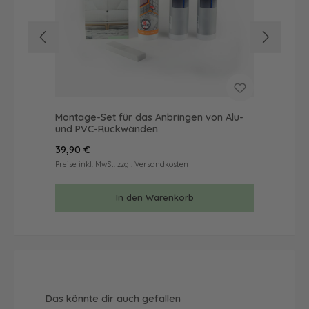
Montage-Set für das Anbringen von Alu-
Mus
und PVC-Rückwänden
& 
Regulärer Preis:
Reg
39,90 €
9,9
Preise inkl. MwSt. zzgl. Versandkosten
Prei
In den Warenkorb
Produktgalerie überspringen
Das könnte dir auch gefallen