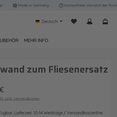
Made in Germany
Kostenfreier Versand der Rückwänd
Du hast 0 Produkte auf
Deutsch
UBEHÖR
MEHR INFO
kwand zum Fliesenersatz
is:
 €
wSt. zzgl. Versandkosten
fügbar, Lieferzeit: 10-14 Werktage / Versandkostenfrei