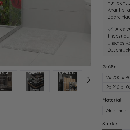
nur leicht
Angriffsfl
Badreinig
Alles 
findest du
unseres Ko
Duschrück
auswä
Größe
2x 200 x 9
2x 210 x 1
aus
Material
Aluminium
ausw
Stärke