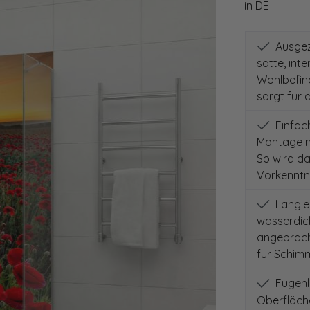
in DE
Ausgeze
satte, int
Wohlbefind
sorgt für 
Einfach
Montage m
So wird d
Vorkenntni
Langleb
wasserdich
angebracht
für Schimm
Fugenlo
Oberfläch