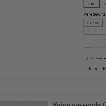
3 mm
5
Veredelung
Classic
Nano-Prote
Produkt Anzahl
Zum Merkzet
Lieferzeit:
1
Keine passende 