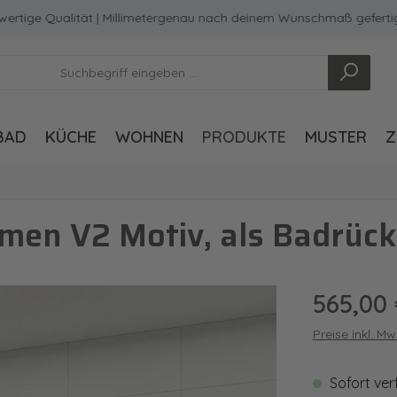
e Qualität | Millimetergenau nach deinem Wunschmaß gefertigt
BAD
KÜCHE
WOHNEN
PRODUKTE
MUSTER
Z
men V2 Motiv, als Badrüc
Regulärer Pre
565,00
Preise inkl. M
Sofort ver