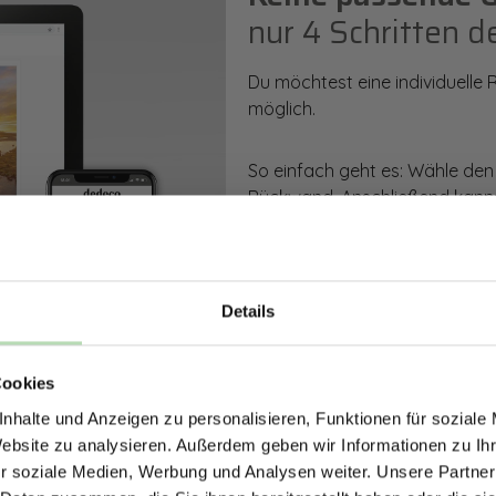
nur 4 Schritten d
Du möchtest eine individuelle
möglich.
So einfach geht es: Wähle den
Rückwand. Anschließend kanns
Zusatzveredelung auswählen.
Mithilfe unseres Konfigurators
dargestellt. Parallel erhältst d
Details
bestellen kannst.
ERHALTE 5% RABAT
Cookies
DEINE RÜCKWÄ
Zum Konfigurator
nhalte und Anzeigen zu personalisieren, Funktionen für soziale
Jetzt zum Newsletter anmel
Website zu analysieren. Außerdem geben wir Informationen zu I
r soziale Medien, Werbung und Analysen weiter. Unsere Partner