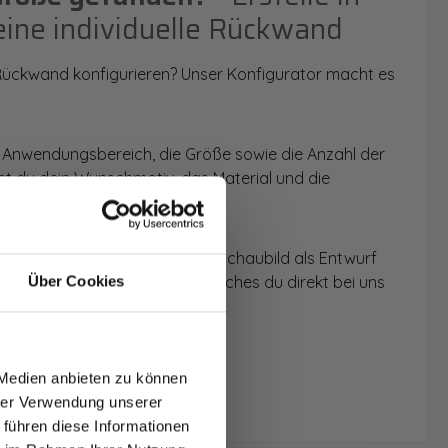
eine individuelle Rückwand
 Rückwand konfigurieren? Unser Konfigurator macht es
 Anwendungsbereich, die Größe sowie die Anzahl der
t du dein Wunschmotiv, das Material und die
 werden dir die Rückwände im Schaubild als Entwurf
u dein individuelles Angebot, welches du direkt bei uns
Über Cookies
T AUF
NDE
 Medien anbieten zu können
den.
hrer Verwendung unserer
 führen diese Informationen