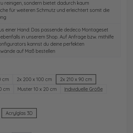
 zu reinigen, sondern bietet dadurch kaum
äche für weiteren Schmutz und erleichtert somit die
ung
aus einer Hand: Das passende dedeco Montageset
 ebenfalls in unserem Shop. Auf Anfrage bzw. mithilfe
nfigurators kannst du deine perfekten
wände auf Maß bestellen
hlen
0 cm
2x 200 x 100 cm
2x 210 x 90 cm
00 cm
Muster 10 x 20 cm
Individuelle Größe
wählen
Acrylglas 3D
ählen