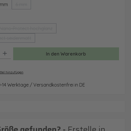
 mm
6 mm
(Diese Option ist zurzeit nicht verfügbar.)
auswählen
Nano-Protect hochglanz
(Diese Option ist zurzeit nicht verfügbar.)
ct seidenmatt
(Diese Option ist zurzeit nicht verfügbar.)
: Gib den gewünschten Wert ein oder benutze die Schaltflächen um 
In den Warenkorb
tel hinzufügen
0-14 Werktage / Versandkostenfrei in DE
Größe gefunden? -
Erstelle in