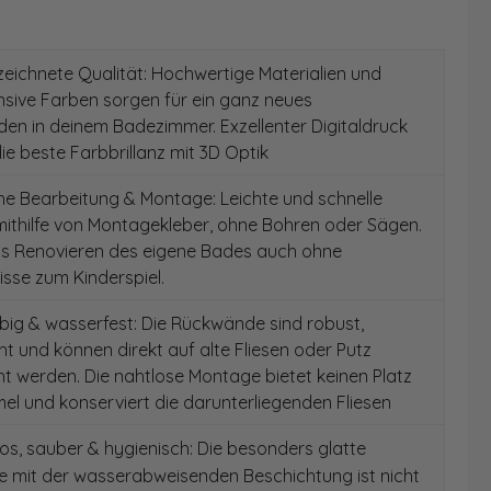
ichnete Qualität: Hochwertige Materialien und
ensive Farben sorgen für ein ganz neues
en in deinem Badezimmer. Exzellenter Digitaldruck
die beste Farbbrillanz mit 3D Optik
e Bearbeitung & Montage: Leichte und schnelle
ithilfe von Montagekleber, ohne Bohren oder Sägen.
as Renovieren des eigene Bades auch ohne
sse zum Kinderspiel.
ig & wasserfest: Die Rückwände sind robust,
t und können direkt auf alte Fliesen oder Putz
 werden. Die nahtlose Montage bietet keinen Platz
el und konserviert die darunterliegenden Fliesen
s, sauber & hygienisch: Die besonders glatte
e mit der wasserabweisenden Beschichtung ist nicht