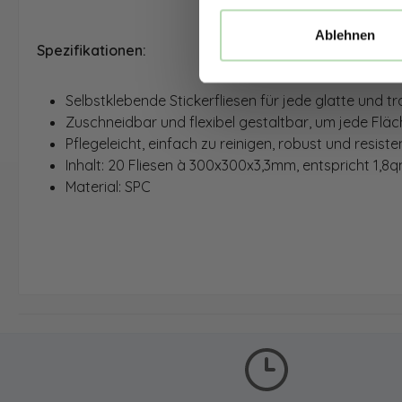
Ablehnen
Spezifikationen:
Selbstklebende Stickerfliesen für jede glatte und
Zuschneidbar und flexibel gestaltbar, um jede Flä
Pflegeleicht, einfach zu reinigen, robust und resist
Inhalt: 20 Fliesen à 300x300x3,3mm, entspricht 1,
Material: SPC