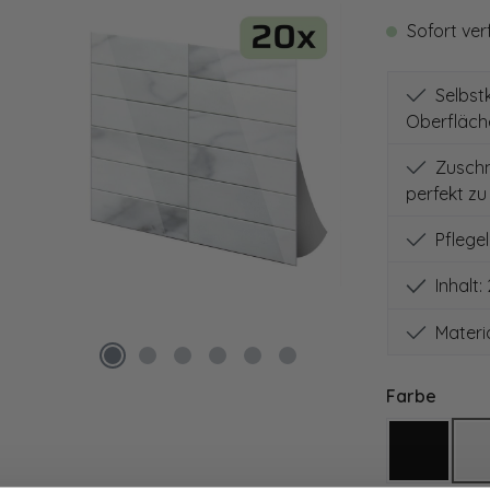
Sofort verf
Selbstk
Oberfläch
Zuschne
perfekt zu
Pflegel
Inhalt:
Materia
auswä
Farbe
Schwarz