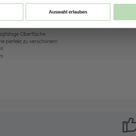
Auswahl erlauben
 tragfähige Oberfläche
che perfekt zu verschönern
ent
8qm