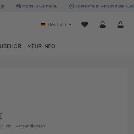
Made in Germany
Kostenfreier Versand der Rückw
Du hast 0 Produkte auf
Deutsch
UBEHÖR
MEHR INFO
is:
€
wSt. zzgl. Versandkosten