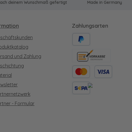
u nach deinem Wunschmaß gefertigt
Made in Germany
ormation
Zahlungsarten
schäftskunden
oduktkatalog
PayPal
rsand und Zahlung
Vorkasse
schichtung
terial
Kredit- oder Debitkarte
wsletter
rtnernetzwerk
SEPA Lastschrift
rtner - Formular