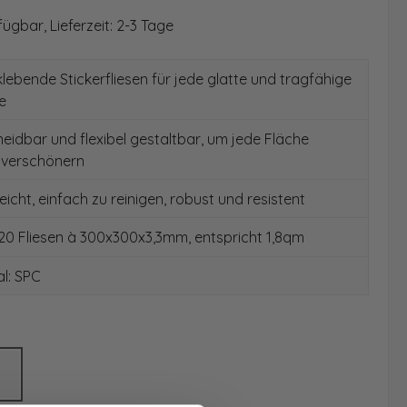
ügbar, Lieferzeit: 2-3 Tage
lebende Stickerfliesen für jede glatte und tragfähige
e
idbar und flexibel gestaltbar, um jede Fläche
 verschönern
eicht, einfach zu reinigen, robust und resistent
 20 Fliesen à 300x300x3,3mm, entspricht 1,8qm
l: SPC
hlen
Weiß