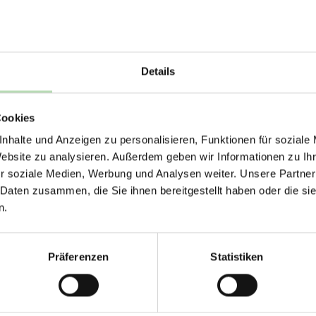
Produkt Anzahl
Zum Merkzet
Details
ERHALTE 5% RABAT
Lieferzeit:
2
Cookies
DEINE RÜCKWÄ
nhalte und Anzeigen zu personalisieren, Funktionen für soziale
Jetzt zum Newsletter anmel
Website zu analysieren. Außerdem geben wir Informationen zu I
r soziale Medien, Werbung und Analysen weiter. Unsere Partner
Modell: Linear
 Daten zusammen, die Sie ihnen bereitgestellt haben oder die s
n.
erfliesen in eine stilvolle Wohlfühloase! Diese modernen Flie
Rabatt erhalten
nelle Lösung für ein neues Raumgefühl. Ob als praktische Lö
Präferenzen
Statistiken
 – unsere Stickerfliesen sind die perfekte Wahl für alle, di
Mit der Anmeldung erklärst du dich damit 
er individuell zuschneiden, sodass sie perfekt in jeden Bere
E-Mails von uns zu erhalten.