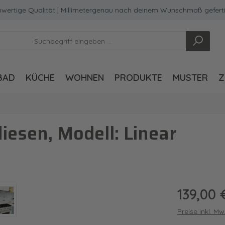
tige Qualität | Millimetergenau nach deinem Wunschmaß gefertigt
BAD
KÜCHE
WOHNEN
PRODUKTE
MUSTER
Z
iesen, Modell: Linear
Regulärer Pre
139,00 
Preise inkl. M