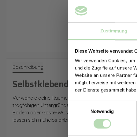
Zustimmung
Diese Webseite verwendet 
Wir verwenden Cookies, um I
Beschreibung
und die Zugriffe auf unsere 
Website an unsere Partner fü
Selbstklebende Stickerfliesen, 
möglicherweise mit weiteren
der Dienste gesammelt habe
Verwandle deine Räume mit unseren selbstklebenden Stick
Einwilligungsauswahl
tragfähigen Untergründen anbringen und bieten eine sch
Notwendig
Bädern oder Gäste-WCs oder als kreatives Dekorhighlight
lassen sich mühelos anbringen und mit einem Cuttermess