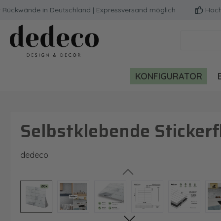
Rückwände in Deutschland | Expressversand möglich
Hochwer
m Hauptinhalt springen
Zur Suche springen
Zur Hauptnavigation springen
KONFIGURATOR
Selbstklebende Stickerfl
dedeco
Bildergalerie überspringen