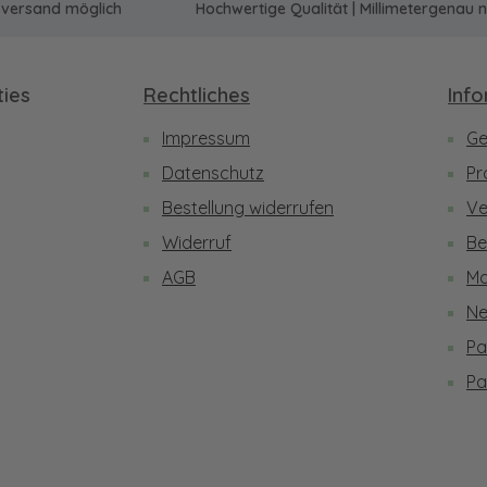
sversand möglich
Hochwertige Qualität | Millimetergena
ies
Rechtliches
Inf
Impressum
Ge
be
Datenschutz
Pr
Bestellung widerrufen
Ve
Widerruf
Be
AGB
Ma
Ne
Pa
Pa