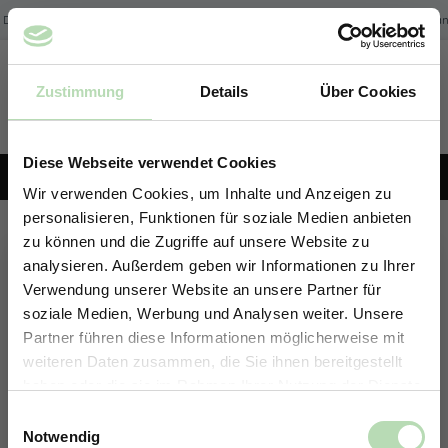
Zum Hauptinhalt springen
 Deutschland | Expressversand möglich
Kostenfreier Versand der Rückwänd
Zustimmung
Details
Über Cookies
Du hast 0 Produk
KONFIGURATOR
Diese Webseite verwendet Cookies
+49 5191 62 33 666
Wir verwenden Cookies, um Inhalte und Anzeigen zu
personalisieren, Funktionen für soziale Medien anbieten
Rückwand-Konfigurator
zu können und die Zugriffe auf unsere Website zu
analysieren. Außerdem geben wir Informationen zu Ihrer
Erstelle deine individuelle Rückwand in nur 4 Schritten.
Verwendung unserer Website an unsere Partner für
soziale Medien, Werbung und Analysen weiter. Unsere
Partner führen diese Informationen möglicherweise mit
ERHALTE 5% RABATT AUF
weiteren Daten zusammen, die Sie ihnen bereitgestellt
DEINE RÜCKWÄNDE
haben oder die sie im Rahmen Ihrer Nutzung der Dienste
Jetzt zum Newsletter anmelden.
gesammelt haben.
Einwilligungsauswahl
Notwendig