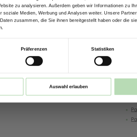
Jetzt zum Newsletter anmel
Website zu analysieren. Außerdem geben wir Informationen zu I
r soziale Medien, Werbung und Analysen weiter. Unsere Partner
sversand möglich
Hochwertige Qualität | Millimetergena
 Daten zusammen, die Sie ihnen bereitgestellt haben oder die s
n.
ies
Rechtliches
Inf
Rabatt erhalten
Präferenzen
Statistiken
Impressum
Ge
Mit der Anmeldung erklärst du dich damit 
be
Datenschutz
Pr
E-Mails von uns zu erhalten.
Bestellung widerrufen
Ve
Widerruf
Be
Auswahl erlauben
AGB
Ma
Ne
Pa
Pa