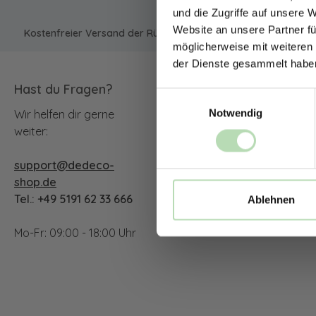
und die Zugriffe auf unsere 
Website an unsere Partner fü
Kostenfreier Versand der Rückwände in Deutschland | Expres
möglicherweise mit weiteren
der Dienste gesammelt habe
Hast du Fragen?
Unsere Communit
Einwilligungsauswahl
Notwendig
Wir helfen dir gerne
Facebook
Instagram
YouTu
weiter:
support@dedeco-
TikTok
shop.de
Tel.: +49 5191 62 33 666
Ablehnen
Mo-Fr: 09:00 - 18:00 Uhr