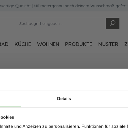
ertige Qualität | Millimetergenau nach deinem Wunschmaß geferti
BAD
KÜCHE
WOHNEN
PRODUKTE
MUSTER
Z
Details
ERHALTE 5% RABAT
Cookies
DEINE RÜCKWÄ
nhalte und Anzeigen zu personalisieren, Funktionen für soziale