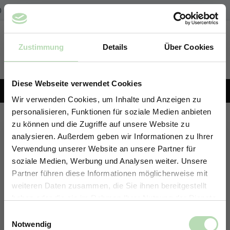
Zum Hauptinhalt springen
Kostenfreier Versand der Rückwände in Deutschland | Expressversand möglich
Zustimmung
Details
Über Cookies
Du hast 0 Produk
KONFIGURATOR
Diese Webseite verwendet Cookies
+49 5191 62 33 666
Wir verwenden Cookies, um Inhalte und Anzeigen zu
personalisieren, Funktionen für soziale Medien anbieten
Rückwand-Konfigurator
zu können und die Zugriffe auf unsere Website zu
analysieren. Außerdem geben wir Informationen zu Ihrer
Erstelle deine individuelle Rückwand in nur 4 Schritten.
Verwendung unserer Website an unsere Partner für
soziale Medien, Werbung und Analysen weiter. Unsere
Partner führen diese Informationen möglicherweise mit
ERHALTE 5% RABATT AUF
weiteren Daten zusammen, die Sie ihnen bereitgestellt
DEINE RÜCKWÄNDE
haben oder die sie im Rahmen Ihrer Nutzung der Dienste
Jetzt zum Newsletter anmelden.
gesammelt haben.
Einwilligungsauswahl
Notwendig