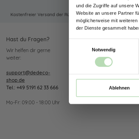
und die Zugriffe auf unsere 
Website an unsere Partner fü
Kostenfreier Versand der Rückwände in Deutschland | Expres
möglicherweise mit weiteren
der Dienste gesammelt habe
Hast du Fragen?
Unsere Communit
Einwilligungsauswahl
Notwendig
Wir helfen dir gerne
Facebook
Instagram
YouTu
weiter:
support@dedeco-
TikTok
shop.de
Tel.: +49 5191 62 33 666
Ablehnen
Mo-Fr: 09:00 - 18:00 Uhr