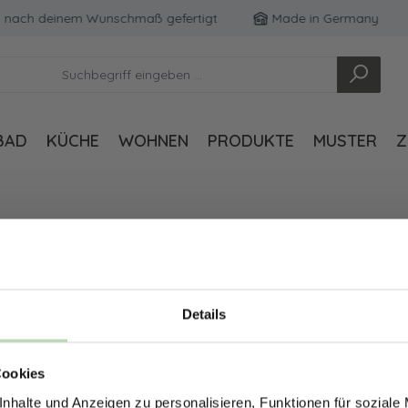
u nach deinem Wunschmaß gefertigt
Made in Germany
BAD
KÜCHE
WOHNEN
PRODUKTE
MUSTER
Z
Details
ERHALTE 5% RABAT
Cookies
DEINE RÜCKWÄ
nhalte und Anzeigen zu personalisieren, Funktionen für soziale