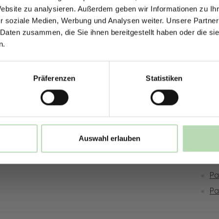
Jetzt zum Newsletter anmel
Website zu analysieren. Außerdem geben wir Informationen zu I
r soziale Medien, Werbung und Analysen weiter. Unsere Partner
sversand möglich
Hochwertige Qualität | Millimetergena
 Daten zusammen, die Sie ihnen bereitgestellt haben oder die s
n.
ies
Rechtliches
Inf
Rabatt erhalten
Präferenzen
Statistiken
Impressum
Ge
Mit der Anmeldung erklärst du dich damit 
be
Datenschutz
Pr
E-Mails von uns zu erhalten.
Bestellung widerrufen
Ve
Widerruf
Be
Auswahl erlauben
AGB
Ma
Ne
Pa
Pa