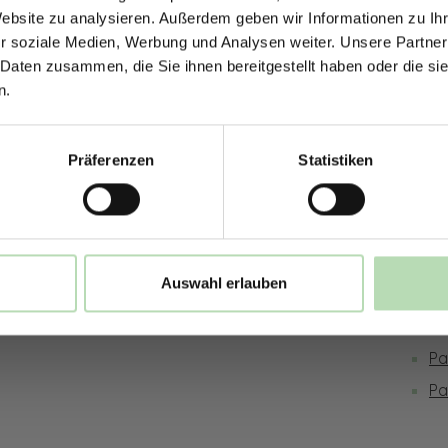
Jetzt zum Newsletter anmel
Website zu analysieren. Außerdem geben wir Informationen zu I
r soziale Medien, Werbung und Analysen weiter. Unsere Partner
sversand möglich
Hochwertige Qualität | Millimetergena
 Daten zusammen, die Sie ihnen bereitgestellt haben oder die s
n.
ies
Rechtliches
Inf
Rabatt erhalten
Präferenzen
Statistiken
Impressum
Ge
Mit der Anmeldung erklärst du dich damit 
be
Datenschutz
Pr
E-Mails von uns zu erhalten.
Bestellung widerrufen
Ve
Widerruf
Be
Auswahl erlauben
AGB
Ma
Ne
Pa
Pa