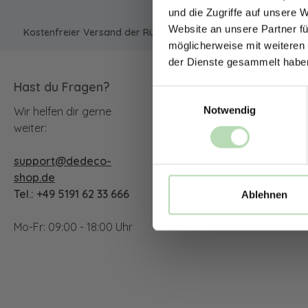
und die Zugriffe auf unsere 
Website an unsere Partner fü
Kostenfreier Versand der Rückwände in Deutschland | Expres
möglicherweise mit weiteren
der Dienste gesammelt habe
Hast du Fragen?
Unsere Communit
Einwilligungsauswahl
Notwendig
Wir helfen dir gerne
Facebook
Instagram
YouTu
weiter:
support@dedeco-
TikTok
shop.de
Tel.: +49 5191 62 33 666
Ablehnen
Mo-Fr: 09:00 - 18:00 Uhr