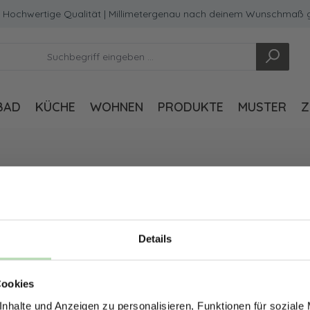
Hochwertige Qualität | Millimetergenau nach deinem Wunschmaß gef
BAD
KÜCHE
WOHNEN
PRODUKTE
MUSTER
Z
Details
ERHALTE 5% RABAT
Cookies
DEINE RÜCKWÄ
nhalte und Anzeigen zu personalisieren, Funktionen für soziale