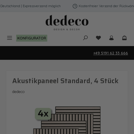
Zum Hauptinhalt springen
eutschland | Expressversand möglich
Kostenfreier Versand der Rückwände
Du hast 0 Produk
KONFIGURATOR
+49 5191 62 33 666
Akustikpaneel Standard, 4 Stück
dedeco
Bildergalerie überspringen