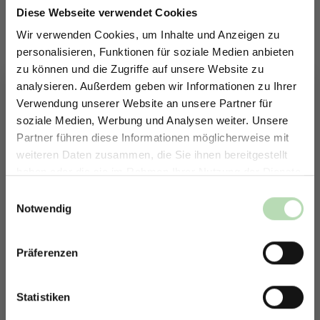
Gesamtbilder
Diese Webseite verwendet Cookies
Für eine schöne Raumästhetik
Wir verwenden Cookies, um Inhalte und Anzeigen zu
personalisieren, Funktionen für soziale Medien anbieten
Material: MDF, Größe: 4x 600x600x21mm
zu können und die Zugriffe auf unsere Website zu
analysieren. Außerdem geben wir Informationen zu Ihrer
auswählen
Farbe
Verwendung unserer Website an unsere Partner für
soziale Medien, Werbung und Analysen weiter. Unsere
Grey Oak
Oak
Walnut
Partner führen diese Informationen möglicherweise mit
ERHALTE 5% RABATT AUF
Produkt Anzahl: Gib den gewünschten Wert ein oder benutze die Schaltfläche
weiteren Daten zusammen, die Sie ihnen bereitgestellt
In den Warenkorb
DEINE RÜCKWÄNDE
haben oder die sie im Rahmen Ihrer Nutzung der Dienste
Jetzt zum Newsletter anmelden.
gesammelt haben.
Einwilligungsauswahl
Zum Merkzettel hinzufügen
Notwendig
Lieferzeit:
2-3 Tage
Präferenzen
Rabatt erhalten
Beschreibung
Mit der Anmeldung erklärst du dich damit einverstanden,
E-Mails von uns zu erhalten.
Statistiken
Ob als stilvolle Dekowand im Wohnzimmer, als akustische
Lösung im Flur und offene Wohnbereiche oder als Design-