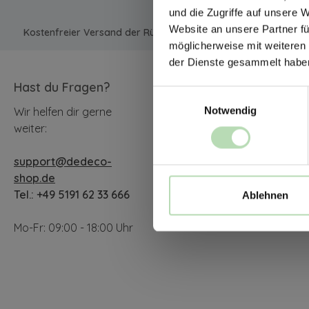
und die Zugriffe auf unsere 
Website an unsere Partner fü
Kostenfreier Versand der Rückwände in Deutschland | Expres
möglicherweise mit weiteren
der Dienste gesammelt habe
Hast du Fragen?
Unsere Communit
Einwilligungsauswahl
Notwendig
Wir helfen dir gerne
Facebook
Instagram
YouTu
weiter:
support@dedeco-
TikTok
shop.de
Tel.: +49 5191 62 33 666
Ablehnen
Mo-Fr: 09:00 - 18:00 Uhr