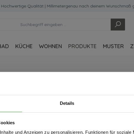
Hochwertige Qualität | Millimetergenau nach deinem Wunschmaß gef
BAD
KÜCHE
WOHNEN
PRODUKTE
MUSTER
Z
Details
ERHALTE 5% RABAT
Cookies
DEINE RÜCKWÄ
nhalte und Anzeigen zu personalisieren, Funktionen für soziale