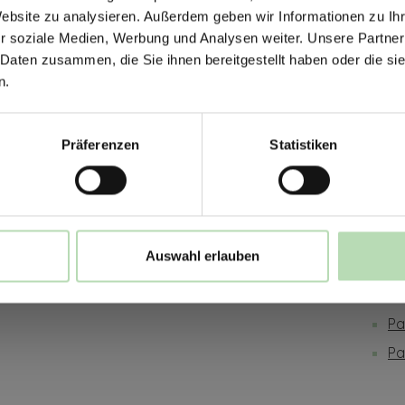
Jetzt zum Newsletter anmel
Website zu analysieren. Außerdem geben wir Informationen zu I
r soziale Medien, Werbung und Analysen weiter. Unsere Partner
sversand möglich
Hochwertige Qualität | Millimetergena
 Daten zusammen, die Sie ihnen bereitgestellt haben oder die s
n.
ies
Rechtliches
Inf
Rabatt erhalten
Präferenzen
Statistiken
Impressum
Ge
Mit der Anmeldung erklärst du dich damit 
be
Datenschutz
Pr
E-Mails von uns zu erhalten.
Bestellung widerrufen
Ve
Widerruf
Be
Auswahl erlauben
AGB
Ma
Ne
Pa
Pa