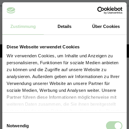
Zum Hauptinhalt springen
nfreier Versand der Rückwände in Deutschland | Expressversand möglich
Zustimmung
Details
Über Cookies
Du hast 0 Produk
KONFIGURATOR
Diese Webseite verwendet Cookies
+49 5191 62 33 666
Wir verwenden Cookies, um Inhalte und Anzeigen zu
personalisieren, Funktionen für soziale Medien anbieten
Rückwand-Konfigurator
zu können und die Zugriffe auf unsere Website zu
analysieren. Außerdem geben wir Informationen zu Ihrer
Erstelle deine individuelle Rückwand in nur 4 Schritten.
Verwendung unserer Website an unsere Partner für
soziale Medien, Werbung und Analysen weiter. Unsere
Partner führen diese Informationen möglicherweise mit
ERHALTE 5% RABATT AUF
weiteren Daten zusammen, die Sie ihnen bereitgestellt
DEINE RÜCKWÄNDE
haben oder die sie im Rahmen Ihrer Nutzung der Dienste
Jetzt zum Newsletter anmelden.
gesammelt haben.
Einwilligungsauswahl
Notwendig